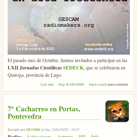
El pasado mes de Octubre, fuimos invitados a participar en las
LXII Jornadas Científicas
SEDECK
, que se celebraron en
Quiroga, provincia de Lugo.
sobre XLII Jornadas Científicas SEDECK
Leer más
blog de EB1HBK
Inicie sesión
para comentar
7º Cacharreo en Portas,
Pontevedra
Enviado por
EB1HBK
el Jue, 23/01/2025 - 10:27
Radio:
Activaciones
Antenas
HF
Info