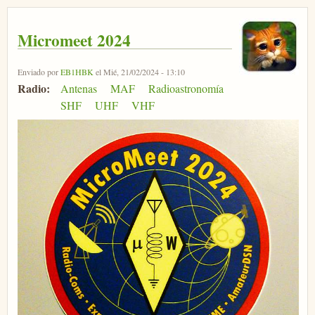
Micromeet 2024
Enviado por
EB1HBK
el Mié, 21/02/2024 - 13:10
Radio:
Antenas
MAF
Radioastronomía
SHF
UHF
VHF