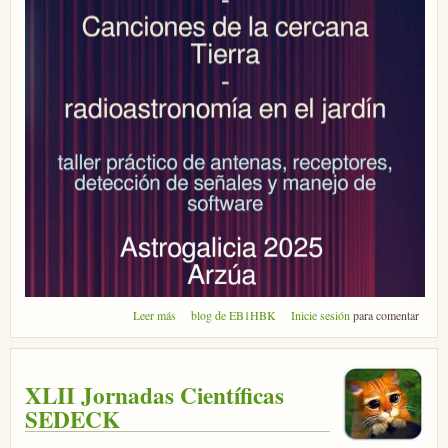
sobre Taller de radioastronomía en Astrogalicia
Leer más
blog de EB1HBK
Inicie sesión
para comentar
XLII Jornadas Científicas
SEDECK