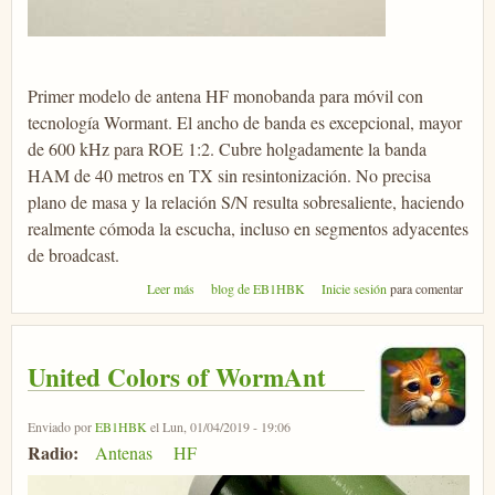
Primer modelo de antena HF monobanda para móvil con
tecnología Wormant. El ancho de banda es excepcional, mayor
de 600 kHz para ROE 1:2. Cubre holgadamente la banda
HAM de 40 metros en TX sin resintonización. No precisa
plano de masa y la relación S/N resulta sobresaliente, haciendo
realmente cómoda la escucha, incluso en segmentos adyacentes
de broadcast.
sobre WormAnt D40 TMC
Leer más
blog de EB1HBK
Inicie sesión
para comentar
United Colors of WormAnt
Enviado por
EB1HBK
el Lun, 01/04/2019 - 19:06
Radio:
Antenas
HF