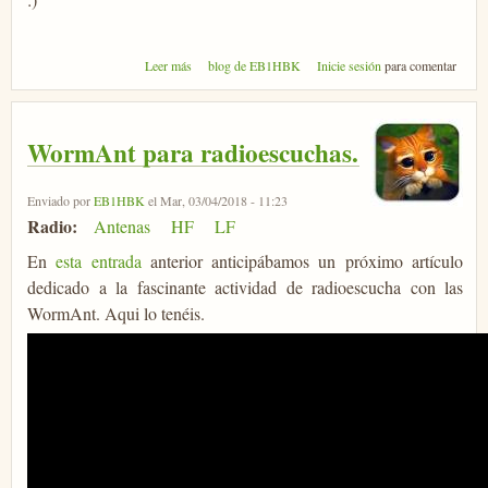
sobre United Colors of WormAnt
Leer más
blog de EB1HBK
Inicie sesión
para comentar
WormAnt para radioescuchas.
Enviado por
EB1HBK
el Mar, 03/04/2018 - 11:23
Radio:
Antenas
HF
LF
En
esta entrada
anterior anticipábamos un próximo artículo
dedicado a la fascinante actividad de radioescucha con las
WormAnt. Aqui lo tenéis.