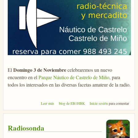
Domingo 3 de Noviembre
El
celebraremos un nuevo
encuentro en el
Parque Náutico de Castrelo de Miño
, para
todos los interesados en las diversas facetas amateur de la radio.
sobre Radioencuentro el 3 de Noviembre
Leer más
blog de EB1HBK
Inicie sesión
para comentar
Radiosonda