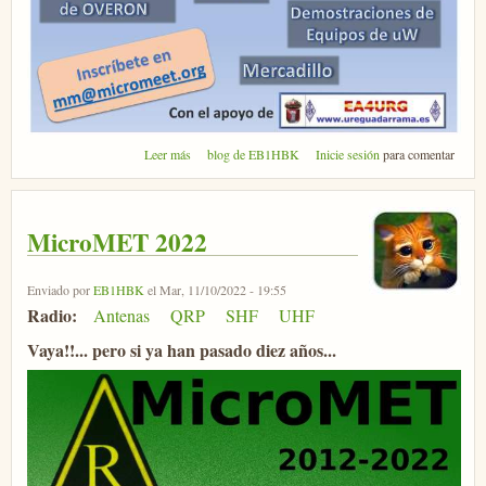
sobre Micromeet Guadarrama 2023
Leer más
blog de EB1HBK
Inicie sesión
para comentar
MicroMET 2022
Enviado por
EB1HBK
el Mar, 11/10/2022 - 19:55
Radio:
Antenas
QRP
SHF
UHF
Vaya!!... pero si ya han pasado diez años...