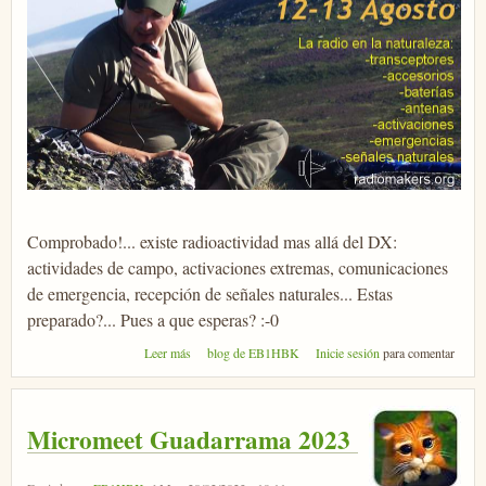
Comprobado!... existe radioactividad mas allá del DX:
actividades de campo, activaciones extremas, comunicaciones
de emergencia, recepción de señales naturales... Estas
preparado?... Pues a que esperas? :-0
sobre Jornadas Tácticas
Leer más
blog de EB1HBK
Inicie sesión
para comentar
Micromeet Guadarrama 2023