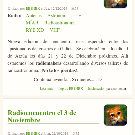
Enviado por
EB1HBK
el Jue, 12/12/2024 - 16:53
Radio:
Antenas
Astronomía
LF
MÍAR
Radioastronomía
RYE XD
VHF
Nueva edición del encuentro mas esperado entre los
apasionados del cosmos en Galicia. Se celebrará en la localidad
de Arzúa los días 21 y 22 de Diciembre próximos. Allí
radiomakers
estaremos los
desarrollando diversos talleres de
No te los pierdas
radioastronomía. ¡
!.
Continúa leyendo... Si quieres... :-D
sobre AstroGalicia 2024 en Arzúa
Leer más
blog de EB1HBK
Inicie sesión
para comentar
Radioencuentro el 3 de
Noviembre
Enviado por
EB1HBK
el Lun, 21/10/2024 - 15:32