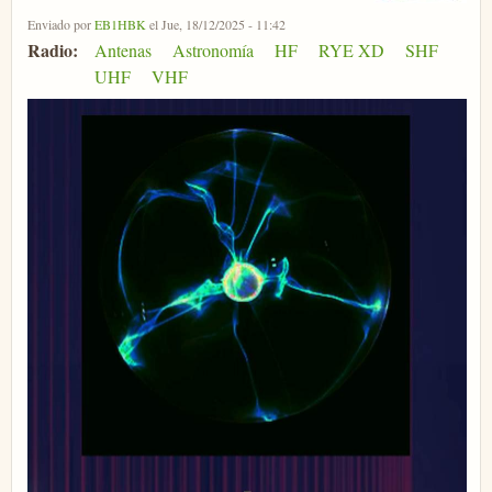
Enviado por
EB1HBK
el Jue, 18/12/2025 - 11:42
Radio:
Antenas
Astronomía
HF
RYE XD
SHF
UHF
VHF