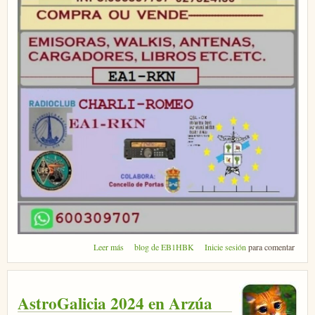
sobre 7º Cacharreo en Portas, Pontevedra
Leer más
blog de EB1HBK
Inicie sesión
para comentar
AstroGalicia 2024 en Arzúa