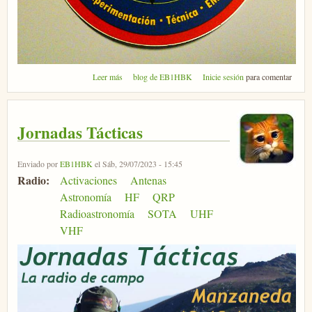
sobre Micromeet 2024
Leer más
blog de EB1HBK
Inicie sesión
para comentar
Jornadas Tácticas
Enviado por
EB1HBK
el Sáb, 29/07/2023 - 15:45
Radio:
Activaciones
Antenas
Astronomía
HF
QRP
Radioastronomía
SOTA
UHF
VHF