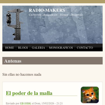
Pasar al contenido principal
RADIO-MAKERS
Cacharreo - Radioafición - Técnica - Desarrollo
HOME
BLOGS
GALERIA
MONOGRAFICOS
CONTACTO
Antenas
Sin ellas no hacemos nada
El poder de la malla
Enviado por
EB1HBK
el Dom, 15/02/2026 - 21:21