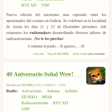
RYE XD
VHF
Nueva edición del encuentro mas esperado entre los
apasionados del cosmos en Galicia. Se celebrará en la localidad
de Arzúa los días 21 y 22 de Diciembre próximos. Allí
radiomakers
estaremos los
desarrollando diversos talleres de
No te los pierdas
radioastronomía. ¡
!.
Continúa leyendo... Si quieres... :-D
sobre AstroGalicia 2024 en Arzúa
Leer más
blog de EB1HBK
Inicie sesión
para comentar
40 Aniversario Señal Wow!
Enviado por
EB1HBK
el Vie, 11/08/2017 - 19:09
Radio:
Activaciones
Antenas
Arduino
EE1RKO
MÍAR
Radioastronomía
RYE XD
UHF