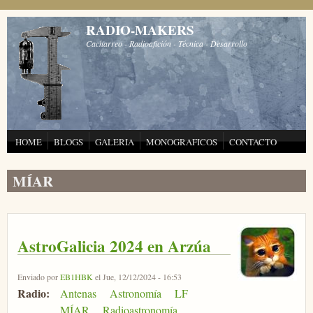
Pasar al contenido principal
RADIO-MAKERS
Cacharreo - Radioafición - Técnica - Desarrollo
HOME
BLOGS
GALERIA
MONOGRAFICOS
CONTACTO
MÍAR
AstroGalicia 2024 en Arzúa
Enviado por
EB1HBK
el Jue, 12/12/2024 - 16:53
Radio:
Antenas
Astronomía
LF
MÍAR
Radioastronomía