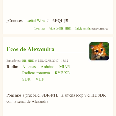
6EQUJ5
¿Conoces la
señal Wow!
?...
sobre 40 Aniversario Señal Wow!
Leer más
blog de EB1HBK
Inicie sesión
para comentar
Ecos de Alexandra
Enviado por
EB1HBK
el Mié, 02/08/2017 - 13:12
Radio:
Antenas
Arduino
MÍAR
Radioastronomía
RYE XD
SDR
VHF
Ponemos a prueba el SDR-RTL, la antena loop y el HDSDR
con la señal de Alexandra.