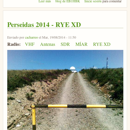
sobre Ecos de Alexandra
Leer más
blog de EB1HBK
Inicie sesión
para comentar
Perseidas 2014 - RYE XD
Enviado por
cacharreo
el Mar, 19/08/2014 - 11:50
Radio:
VHF
Antenas
SDR
MÍAR
RYE XD