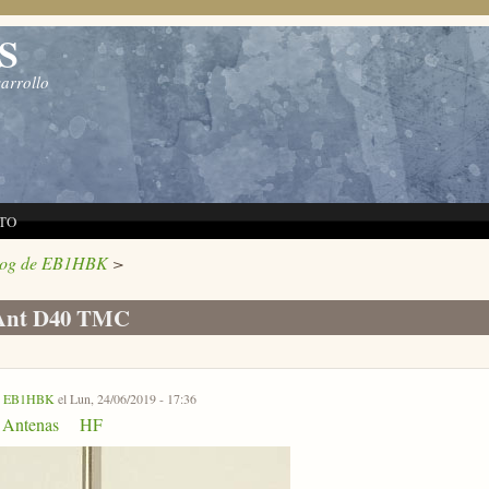
S
sarrollo
TO
log de EB1HBK
>
nt D40 TMC
r
EB1HBK
el Lun, 24/06/2019 - 17:36
Antenas
HF