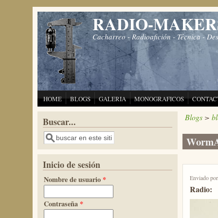
Pasar al contenido principal
RADIO-MAKER
Cacharreo - Radioafición - Técnica - De
HOME
BLOGS
GALERIA
MONOGRAFICOS
CONTAC
Blogs
>
b
Buscar...
Buscar
WormA
Inicio de sesión
Enviado po
Nombre de usuario
*
Radio:
Contraseña
*