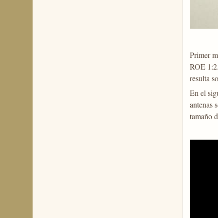
Primer m
ROE 1:2.
resulta s
En el si
antenas s
tamaño de