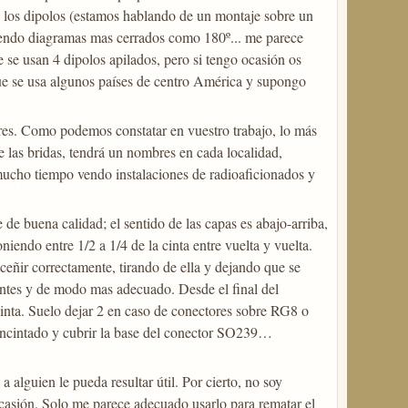
e los dipolos (estamos hablando de un montaje sobre un
teniendo diagramas mas cerrados como 180º... me parece
e se usan 4 dipolos apilados, pero si tengo ocasión os
que se usa algunos países de centro América y supongo
res. Como podemos constatar en vuestro trabajo, lo más
e las bridas, tendrá un nombres en cada localidad,
ucho tiempo vendo instalaciones de radioaficionados y
 de buena calidad; el sentido de las capas es abajo-arriba,
iendo entre 1/2 a 1/4 de la cinta entre vuelta y vuelta.
ceñir correctamente, tirando de ella y dejando que se
antes y de modo mas adecuado. Desde el final del
inta. Suelo dejar 2 en caso de conectores sobre RG8 o
encintado y cubrir la base del conector SO239…
alguien le pueda resultar útil. Por cierto, no soy
ocasión. Solo me parece adecuado usarlo para rematar el