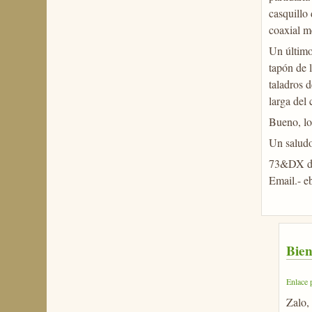
casquillo
coaxial m
Un último 
tapón de l
taladros d
larga del 
Bueno, lo
Un saludo
73&DX de
Email.- 
Bien
Enlace 
Zalo, 