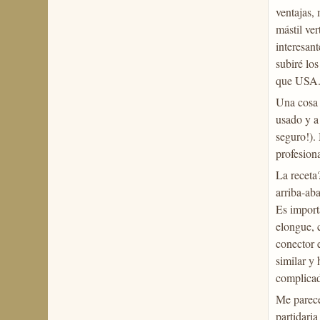
ventajas,
mástil ve
interesant
subiré lo
que USA..
Una cosa 
usado y a 
seguro!).
profesion
La receta?
arriba-aba
Es import
elongue, 
conector 
similar y
complicado
Me parece
partidari