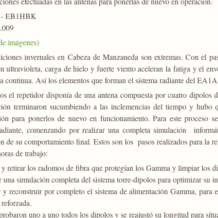
iones efectuadas en las antenas para ponerlas de nuevo en operación.
 - EB1HBK
.009
 de imágenes)
iciones invernales en Cabeza de Manzaneda son extremas. Con el paso 
n ultravioleta, carga de hielo y fuerte viento aceleran la fatiga y el e
 continua. Así los elementos que forman el sistema radiante del EA1A t
os el repetidor disponía de una antena compuesta por cuatro dipolos 
ción terminaron sucumbiendo a las inclemencias del tiempo y hubo q
ción para ponerlos de nuevo en funcionamiento. Para este proceso 
radiante, comenzando por realizar una completa simulación informáti
n de su comportamiento final. Estos son los pasos realizados para la re
oras de trabajo:
 y retirar los radomos de fibra que protegían los Gamma y limpiar los d
r una simulación completa del sistema torre-dipolos para optimizar su in
r y reconstruir por completo el sistema de alimentación Gamma, para 
reforzada.
robaron uno a uno todos los dipolos y se reajustó su longitud para situ