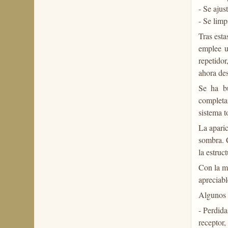
- Se aju
- Se limp
Tras esta
emplee u
repetidor
ahora de
Se ha bu
completa
sistema t
La apari
sombra. C
la estruc
Con la me
apreciabl
Algunos f
- Perdida
receptor,