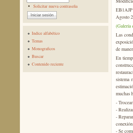
Modificac
Solicitar nueva contraseña
EB1AJP
Agosto 2
(Galería
Indice alfabético
Las cond
Temas
exposició
de manera
Monograficos
Buscar
En tiemp
Contenido reciente
construc
restaura
sistema 
estimació
muchas h
- Trocear
- Realiza
- Repara
conexión 
- Se comp