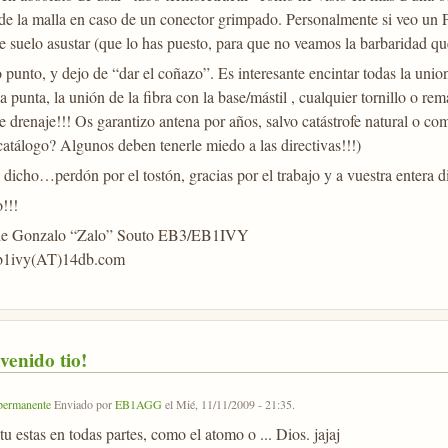
 de la malla en caso de un conector grimpado. Personalmente si veo un P
e suelo asustar (que lo has puesto, para que no veamos la barbaridad qu
punto, y dejo de “dar el coñazo”. Es interesante encintar todas la unio
a punta, la unión de la fibra con la base/mástil , cualquier tornillo o 
e drenaje!!! Os garantizo antena por años, salvo catástrofe natural o c
catálogo? Algunos deben tenerle miedo a las directivas!!!)
 dicho…perdón por el tostón, gracias por el trabajo y a vuestra entera
!!!
 Gonzalo “Zalo” Souto EB3/EB1IVY
eb1ivy(AT)14db.com
venido tio!
permanente
Enviado por
EB1AGG
el
Mié, 11/11/2009 - 21:35
.
tu estas en todas partes, como el atomo o ... Dios. jajaj