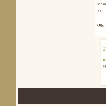
Me ale
73.
Other
F
En
H