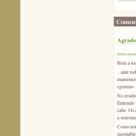
Coment
Agradec
Enlace perma
Hola a to
...ante t
mantenien
egoísmo- e
No resido
Entiendo y
cabe. Os 
a sistema
Como nota
razonable