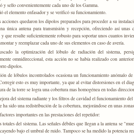
stó y sello convenientemente cada uno de los Gamma.
ió el elemento enfasador y se verificó su funcionamiento.
s acciones quedaron los dipolos preparados para proceder a su instalaci
na única antena para transmisión y recepción, ofreciendo así unas c
, y que resulte suficientemente robusto para soportar unos cuantos inv
smontar y reemplazar cada uno de sus elementos en caso de avería.
scado la optimización del lóbulo de radiación del sistema, per
mente omnidireccional, esta acción no se había realizado con anterior
orre-dipolos.
ción de lóbulos incontrolados ocasiona un funcionamiento anómalo de 
orregir esto es muy importante, ya que al evitar distorsiones en el di
tura de la torre se logra una cobertura mas homogénea en todas direccion
jora del sistema radiante y los filtros de cavidad el funcionamiento d
e ha sido una redistribución de la cobertura, mejorándose en unas zona
actores importantes en las prestaciones del repetidor:
s totales del sistema. Las señales débiles que llegan a la antena se "muer
 cayendo bajo el umbral de ruido. Tampoco se ha medido la potencia rea