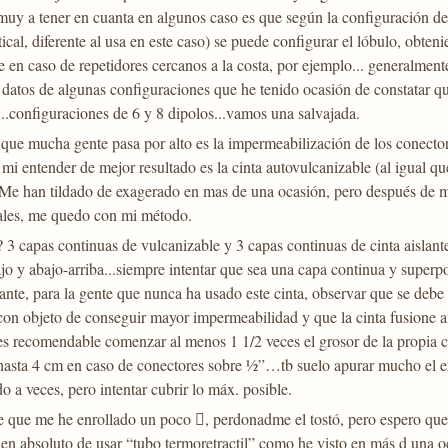
 muy a tener en cuanta en algunos caso es que según la configuración d
rtical, diferente al usa en este caso) se puede configurar el lóbulo, ob
e en caso de repetidores cercanos a la costa, por ejemplo... generalment
s datos de algunas configuraciones que he tenido ocasión de constatar 
.configuraciones de 6 y 8 dipolos...vamos una salvajada.
que mucha gente pasa por alto es la impermeabilización de los conecto
mi entender de mejor resultado es la cinta autovulcanizable (al igual qu
 Me han tildado de exagerado en mas de una ocasión, pero después de m
ales, me quedo con mi método.
 3 capas continuas de vulcanizable y 3 capas continuas de cinta aislante
jo y abajo-arriba...siempre intentar que sea una capa continua y superpon
ante, para la gente que nunca ha usado este cinta, observar que se debe 
con objeto de conseguir mayor impermeabilidad y que la cinta fusione 
es recomendable comenzar al menos 1 1/2 veces el grosor de la propia c
 hasta 4 cm en caso de conectores sobre ½”…tb suelo apurar mucho el 
 a veces, pero intentar cubrir lo máx. posible.
 que me he enrollado un poco , perdonadme el tostó, pero espero que a 
a en absoluto de usar “tubo termoretractil” como he visto en más d una 