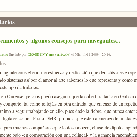
arios
imientos y algunos consejos para navegantes...
nente
Enviado por
EB3/EB1IVY (no verificado)
el
Mié, 11/11/2009 - 20:16
.
dos,
odo agradeceros el enorme esfuerzo y dedicación que dedicáis a este repe
do sistemas así por el amor al arte sabemos lo que representa y como mu
ste tipo de trabajos.
 en Ourense, pero os puedo asegurar que la cobertura tanto en Galicia 
 comparto, tal como reflejáis en otra entrada, que en caso de un repetid
animo a seguir trabajando en ello, pues dado la fiebre -que nunca ente
s digitales como Tetra o DMR, propicia que estén apareciendo unidades
 para muchos compañeros que lo desconocen, el uso de dipolos apilados
mente bajo -en comparación con una colineal- y la ganancia razonablemen