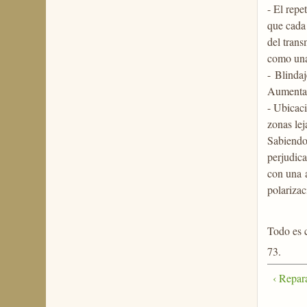
- El repe
que cada
del trans
como una
- Blindaj
Aumentar
- Ubicaci
zonas lej
Sabiendo 
perjudica
con una 
polarizac
Todo es c
73.
‹ Repar