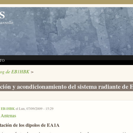
S
sarrollo
TO
log de EB1HBK
>
ción y acondicionamiento del sistema radiante d
r
EB1HBK
el Lun, 07/09/2009 - 15:29
Antenas
tación de los dipolos de EA1A