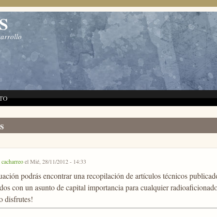
S
sarrollo
TO
s
r
cacharreo
el Mié, 28/11/2012 - 14:33
ación podrás encontrar una recopilación de artículos técnicos publicado
dos con un asunto de capital importancia para cualquier radioaficionad
o disfrutes!