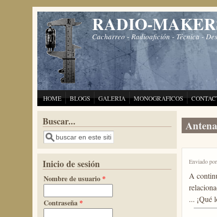
Pasar al contenido principal
RADIO-MAKER
Cacharreo - Radioafición - Técnica - De
HOME
BLOGS
GALERIA
MONOGRAFICOS
CONTAC
Buscar...
Antena
Buscar
Enviado po
Inicio de sesión
A continu
Nombre de usuario
*
relaciona
... ¡Qué l
Contraseña
*