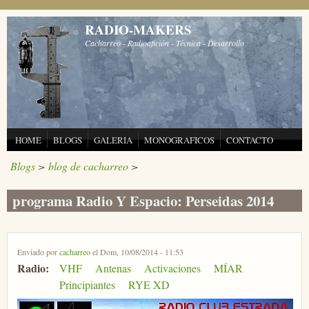
Pasar al contenido principal
RADIO-MAKERS
Cacharreo - Radioafición - Técnica - Desarrollo
HOME
BLOGS
GALERIA
MONOGRAFICOS
CONTACTO
Blogs
>
blog de cacharreo
>
programa Radio Y Espacio: Perseidas 2014
Enviado por
cacharreo
el Dom, 10/08/2014 - 11:53
Radio:
VHF
Antenas
Activaciones
MÍAR
Principiantes
RYE XD