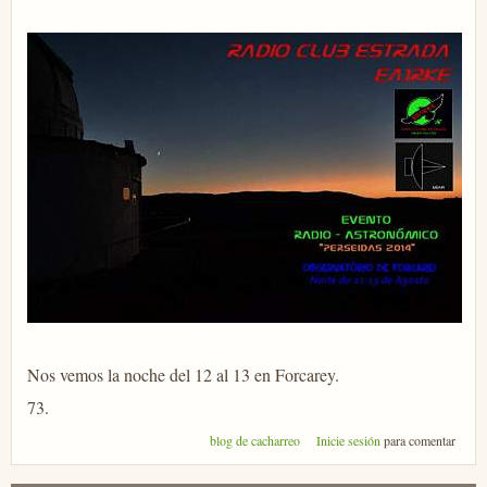
Nos vemos la noche del 12 al 13 en Forcarey.
73.
blog de cacharreo
Inicie sesión
para comentar