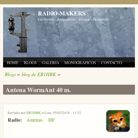
Pasar al contenido principal
RADIO-MAKERS
Cacharreo - Radioafición - Técnica - Desarrollo
HOME
BLOGS
GALERIA
MONOGRAFICOS
CONTACTO
Blogs
>
blog de EB1HBK
>
Antena WormAnt 40 m.
Enviado por
EB1HBK
el Lun, 05/02/2018 - 11:52
Radio:
Antenas
HF