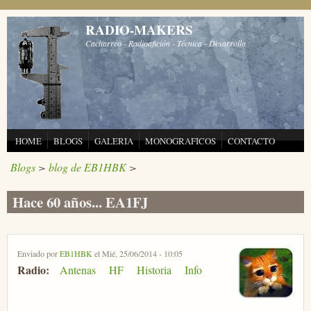
Pasar al contenido principal
RADIO-MAKERS
Cacharreo - Radioafición - Técnica - Desarrollo
HOME
BLOGS
GALERIA
MONOGRAFICOS
CONTACTO
Blogs
>
blog de EB1HBK
>
Hace 60 años... EA1FJ
Enviado por
EB1HBK
el Mié, 25/06/2014 - 10:05
Radio:
Antenas
HF
Historia
Info