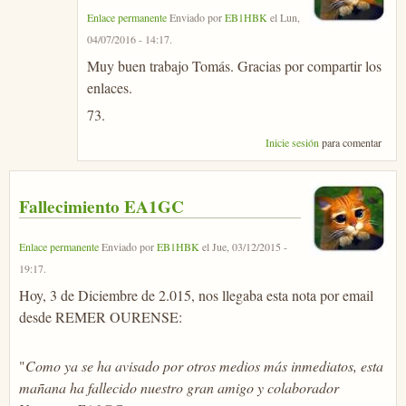
Enlace permanente
Enviado por
EB1HBK
el
Lun,
04/07/2016 - 14:17
.
Muy buen trabajo Tomás. Gracias por compartir los
enlaces.
73.
Inicie sesión
para comentar
Fallecimiento EA1GC
Enlace permanente
Enviado por
EB1HBK
el
Jue, 03/12/2015 -
19:17
.
Hoy, 3 de Diciembre de 2.015, nos llegaba esta nota por email
desde REMER OURENSE:
"
Como ya se ha avisado por otros medios más inmediatos, esta
mañana ha fallecido nuestro gran amigo y colaborador