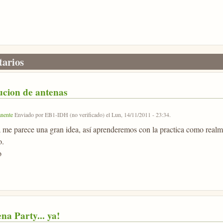
arios
ucion de antenas
nente
Enviado por
EB1-IDH (no verificado)
el
Lun, 14/11/2011 - 23:34
.
a me parece una gran idea, así aprenderemos con la practica como realme
o.
o
na Party... ya!