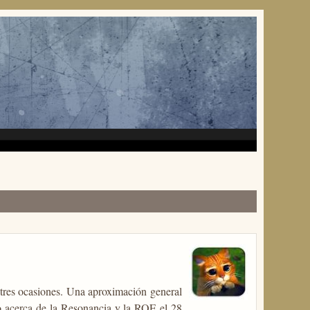
 tres ocasiones. Una aproximación general
 acerca de la Resonancia y la ROE el 28