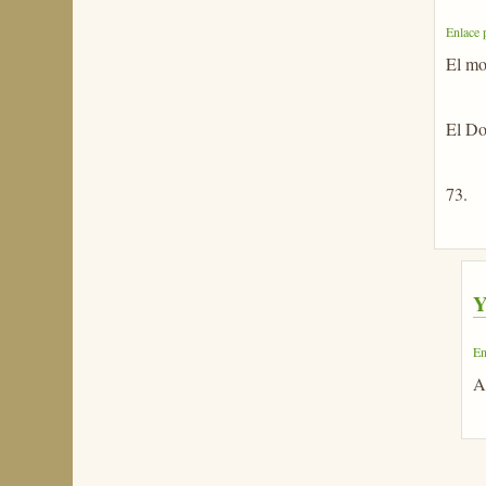
Enlace 
El mo
El Do
73.
Y
En
A