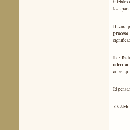
iniciale
los apar
Bueno, p
proceso
significa
Las fech
adecuad
antes, q
Id pensan
73. J.M