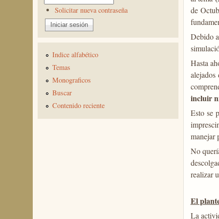
de Octu
Solicitar nueva contraseña
fundamen
Debido a 
simulaci
Indice alfabético
Hasta ah
Temas
alejados 
Monograficos
comprend
Buscar
incluir 
Contenido reciente
Esto se 
imprescin
manejar 
No quería
descolga
realizar 
El plant
La activi