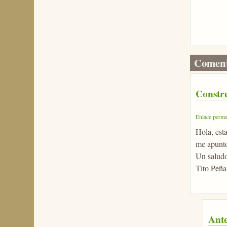
Coment
Constr
Enlace perma
Hola, est
me apunt
Un salud
Tito Peña
Ante