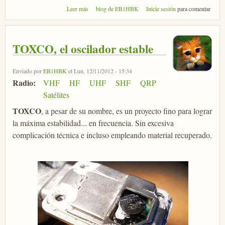
sobre Micro-MET
Leer más
blog de EB1HBK
Inicie sesión
para comentar
TOXCO, el oscilador estable
Enviado por
EB1HBK
el Lun, 12/11/2012 - 15:34
Radio:
VHF
HF
UHF
SHF
QRP
Satélites
TOXCO
, a pesar de su nombre, es un proyecto fino para lograr
la máxima estabilidad... en frecuencia. Sin excesiva
complicación técnica e incluso empleando material recuperado.