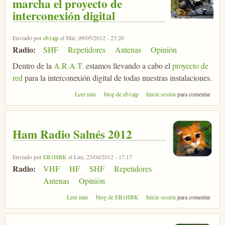
marcha el proyecto de
interconexión digital
Enviado por
eb1ajp
el Mié, 09/05/2012 - 23:20
Radio:
SHF
Repetidores
Antenas
Opinión
Dentro de la
A.R.A.T.
estamos llevando a cabo el
proyecto de
red
para la interconexión digital de todas nuestras instalaciones.
sobre A.R.A.T y C.D.G. - En marcha el proyecto
Leer más
blog de eb1ajp
Inicie sesión
para comentar
de interconexión digital
Ham Radio Salnés 2012
Enviado por
EB1HBK
el Lun, 23/04/2012 - 17:17
Radio:
VHF
HF
SHF
Repetidores
Antenas
Opinión
sobre Ham Radio Salnés 2012
Leer más
blog de EB1HBK
Inicie sesión
para comentar