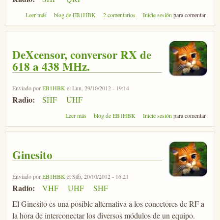
sobre In-Septum, septum experimental para 10 GHz
Leer más
blog de EB1HBK
2 comentarios
Inicie sesión
para comentar
DeXcensor, conversor RX de
618 a 438 MHz.
Enviado por
EB1HBK
el Lun, 29/10/2012 - 19:14
Radio:
SHF
UHF
sobre DeXcensor, conversor RX de 618 a 438 MHz.
Leer más
blog de EB1HBK
Inicie sesión
para comentar
Ginesito
Enviado por
EB1HBK
el Sáb, 20/10/2012 - 16:21
Radio:
VHF
UHF
SHF
El Ginesito es una posible alternativa a los conectores de RF a
la hora de interconectar los diversos módulos de un equipo.