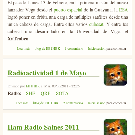
El pasado Lunes 13 de Febrero, en la primera misión del nuevo
lanzador Vega desde el
puerto espacial
de la Guayana, la
ESA
logró poner en órbita una carga de múltiples satélites desde una
única cabeza de carga. Entre ellos varios
cubesat
. Y entre los
cubesat uno desarrollado en la Universidad de Vigo: el
XaTcobeo
.
sobre XaTcobeo & friends, compañeros de viaje...
Leer más
blog de EB1HBK
1 comentario
Inicie sesión
para comentar
Radioactividad 1 de Mayo
Enviado por
EB1HBK
el Mar, 03/05/2011 - 22:26
Radio:
SHF
QRP
SOTA
sobre Radioactividad 1 de Mayo
Leer más
blog de EB1HBK
2 comentarios
Inicie sesión
para comentar
Ham Radio Salnes 2011