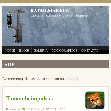
Pasar al contenido principal
RADIO-MAKERS
Cacharreo - Radioafición - Técnica - Desarrollo
HOME
BLOGS
GALERIA
MONOGRAFICOS
CONTACTO
SHF
De momento, demasiado arriba para nosotros ;-)
Tomando impulso...
Enviado por
EB1HBK
el Lun, 11/02/2013 - 17:26