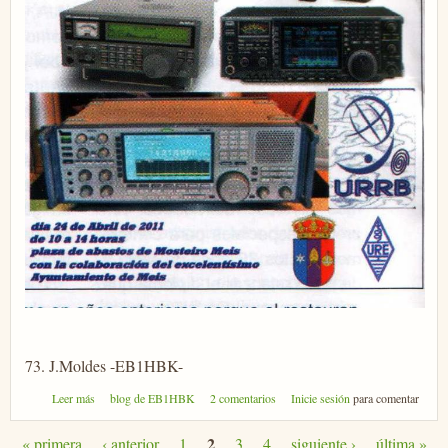
73. J.Moldes -EB1HBK-
sobre Ham Radio Salnes 2011
Leer más
blog de EB1HBK
2 comentarios
Inicie sesión
para comentar
2
« primera
‹ anterior
1
3
4
siguiente ›
última »