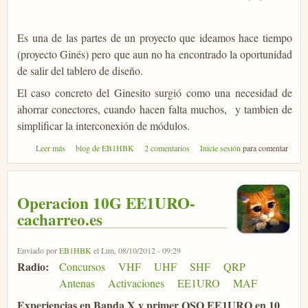
Es una de las partes de un proyecto que ideamos hace tiempo
(proyecto Ginés) pero que aun no ha encontrado la oportunidad
de salir del tablero de diseño.
El caso concreto del Ginesito surgió como una necesidad de
ahorrar conectores, cuando hacen falta muchos, y tambien de
simplificar la interconexión de módulos.
sobre Ginesito
Leer más
blog de EB1HBK
2 comentarios
Inicie sesión
para comentar
Operacion 10G EE1URO-
cacharreo.es
Enviado por
EB1HBK
el Lun, 08/10/2012 - 09:29
Radio:
Concursos
VHF
UHF
SHF
QRP
Antenas
Activaciones
EE1URO
MAF
Experiencias en Banda X y primer QSO EE1URO en 10