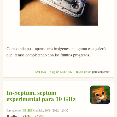
Como anticipo... apenas tres imágenes inauguran esta galería
que iremos completando con los futuros progresos.
sobre TOXCO, el oscilador estable
Leer más
blog de EB1HBK
Inicie sesión
para comentar
In-Septum, septum
experimental para 10 GHz
Enviado por
EB1HBK
el Sáb, 10/11/2012 - 20:32
Radio:
SHF
QRP