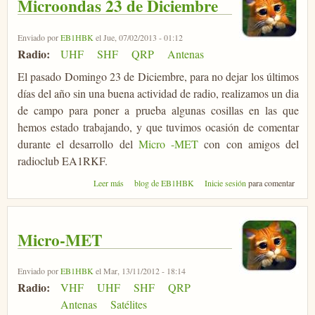
Microondas 23 de Diciembre
Enviado por
EB1HBK
el Jue, 07/02/2013 - 01:12
Radio:
UHF
SHF
QRP
Antenas
El pasado Domingo 23 de Diciembre, para no dejar los últimos
días del año sin una buena actividad de radio, realizamos un dia
de campo para poner a prueba algunas cosillas en las que
hemos estado trabajando, y que tuvimos ocasión de comentar
durante el desarrollo del
Micro -MET
con con amigos del
radioclub EA1RKF.
sobre Microondas 23 de Diciembre
Leer más
blog de EB1HBK
Inicie sesión
para comentar
Micro-MET
Enviado por
EB1HBK
el Mar, 13/11/2012 - 18:14
Radio:
VHF
UHF
SHF
QRP
Antenas
Satélites