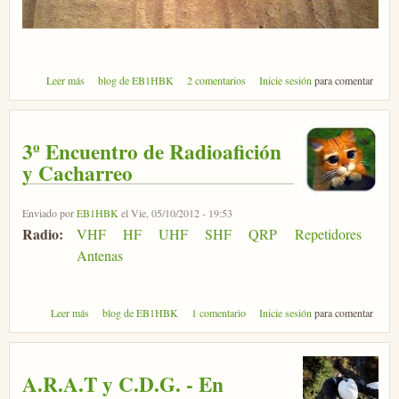
sobre Operacion 10G EE1URO-cacharreo.es
Leer más
blog de EB1HBK
2 comentarios
Inicie sesión
para comentar
3º Encuentro de Radioafición
y Cacharreo
Enviado por
EB1HBK
el Vie, 05/10/2012 - 19:53
Radio:
VHF
HF
UHF
SHF
QRP
Repetidores
Antenas
sobre 3º Encuentro de Radioafición y Cacharreo
Leer más
blog de EB1HBK
1 comentario
Inicie sesión
para comentar
A.R.A.T y C.D.G. - En