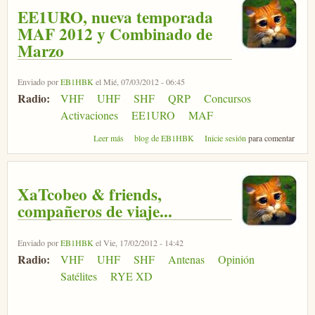
EE1URO, nueva temporada
MAF 2012 y Combinado de
Marzo
Enviado por
EB1HBK
el Mié, 07/03/2012 - 06:45
Radio:
VHF
UHF
SHF
QRP
Concursos
Activaciones
EE1URO
MAF
sobre EE1URO, nueva temporada MAF 2012 y
Leer más
blog de EB1HBK
Inicie sesión
para comentar
Combinado de Marzo
XaTcobeo & friends,
compañeros de viaje...
Enviado por
EB1HBK
el Vie, 17/02/2012 - 14:42
Radio:
VHF
UHF
SHF
Antenas
Opinión
Satélites
RYE XD