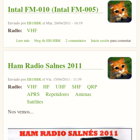
Intal FM-010 (Intal FM-005)
Enviado por
EB1HBK
el Mar, 26/04/2011 - 16:19
Radio:
VHF
sobre Intal FM-010 (Intal FM-005)
Leer más
blog de EB1HBK
2 comentarios
Inicie sesión
para comentar
Ham Radio Salnes 2011
Enviado por
EB1HBK
el Vie, 15/04/2011 - 11:39
Radio:
VHF
HF
UHF
SHF
QRP
APRS
Repetidores
Antenas
Satélites
Nos vemos...