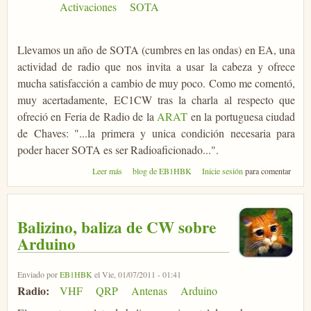
Activaciones
SOTA
Llevamos un año de SOTA (cumbres en las ondas) en EA, una
actividad de radio que nos invita a usar la cabeza y ofrece
mucha satisfacción a cambio de muy poco. Como me comentó,
muy acertadamente, EC1CW tras la charla al respecto que
ofreció en Feria de Radio de la
ARAT
en la portuguesa ciudad
de Chaves: "...la primera y unica condición necesaria para
poder hacer SOTA es ser Radioaficionado...".
sobre Comenzar en SOTA ¿como?
Leer más
blog de EB1HBK
Inicie sesión
para comentar
Balizino, baliza de CW sobre
Arduino
Enviado por
EB1HBK
el Vie, 01/07/2011 - 01:41
Radio:
VHF
QRP
Antenas
Arduino