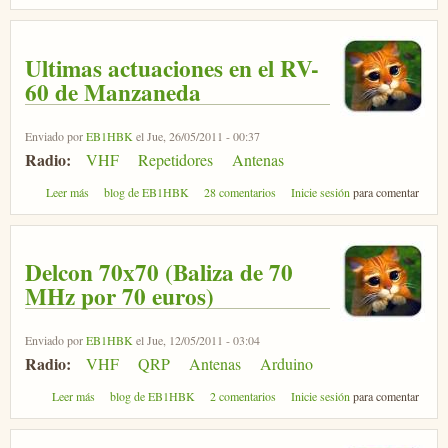
Ultimas actuaciones en el RV-
60 de Manzaneda
Enviado por
EB1HBK
el Jue, 26/05/2011 - 00:37
Radio:
VHF
Repetidores
Antenas
sobre Ultimas actuaciones en el RV-60 de Manzaneda
Leer más
blog de EB1HBK
28 comentarios
Inicie sesión
para comentar
Delcon 70x70 (Baliza de 70
MHz por 70 euros)
Enviado por
EB1HBK
el Jue, 12/05/2011 - 03:04
Radio:
VHF
QRP
Antenas
Arduino
sobre Delcon 70x70 (Baliza de 70 MHz por 70 euros)
Leer más
blog de EB1HBK
2 comentarios
Inicie sesión
para comentar