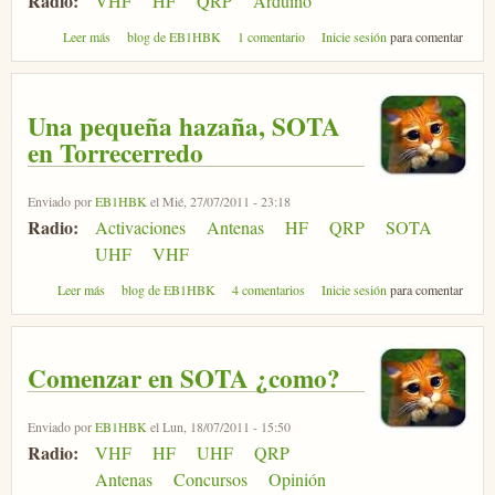
Radio:
VHF
HF
QRP
Arduino
sobre 3... 2... 1... ¡Baliza!
Leer más
blog de EB1HBK
1 comentario
Inicie sesión
para comentar
Una pequeña hazaña, SOTA
en Torrecerredo
Enviado por
EB1HBK
el Mié, 27/07/2011 - 23:18
Radio:
Activaciones
Antenas
HF
QRP
SOTA
UHF
VHF
sobre Una pequeña hazaña, SOTA en Torrecerredo
Leer más
blog de EB1HBK
4 comentarios
Inicie sesión
para comentar
Comenzar en SOTA ¿como?
Enviado por
EB1HBK
el Lun, 18/07/2011 - 15:50
Radio:
VHF
HF
UHF
QRP
Antenas
Concursos
Opinión