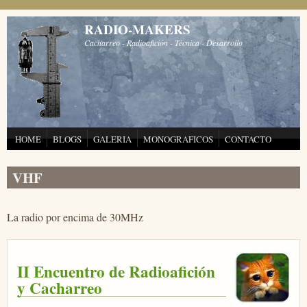
Pasar al contenido principal
RADIO-MAKERS
Cacharreo - Radioafición - Técnica - Desarrollo
HOME
BLOGS
GALERIA
MONOGRAFICOS
CONTACTO
VHF
La radio por encima de 30MHz
II Encuentro de Radioafición
y Cacharreo