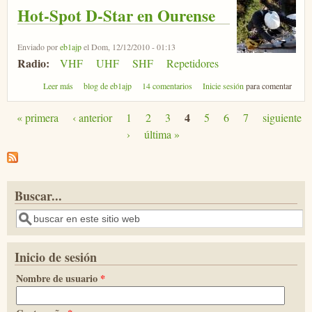
Hot-Spot D-Star en Ourense
Enviado por
eb1ajp
el Dom, 12/12/2010 - 01:13
Radio:
VHF
UHF
SHF
Repetidores
sobre Hot-Spot D-Star en Ourense
Leer más
blog de eb1ajp
14 comentarios
Inicie sesión
para comentar
4
« primera
‹ anterior
1
2
3
5
6
7
siguiente
Páginas
›
última »
Buscar...
Buscar
Inicio de sesión
Nombre de usuario
*