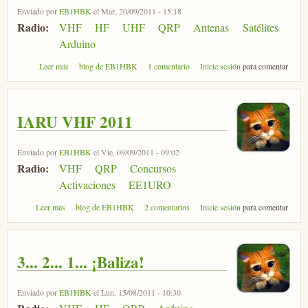
Enviado por
EB1HBK
el Mar, 20/09/2011 - 15:18
Radio:
VHF
HF
UHF
QRP
Antenas
Satélites
Arduino
sobre II Encuentro de Radioafición y Cacharreo
Leer más
blog de EB1HBK
1 comentario
Inicie sesión
para comentar
IARU VHF 2011
Enviado por
EB1HBK
el Vie, 09/09/2011 - 09:02
Radio:
VHF
QRP
Concursos
Activaciones
EE1URO
sobre IARU VHF 2011
Leer más
blog de EB1HBK
2 comentarios
Inicie sesión
para comentar
3... 2... 1... ¡Baliza!
Enviado por
EB1HBK
el Lun, 15/08/2011 - 10:30