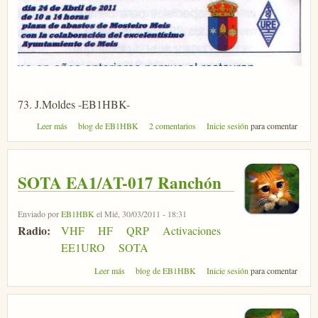
73. J.Moldes -EB1HBK-
sobre Ham Radio Salnes 2011
Leer más
blog de EB1HBK
2 comentarios
Inicie sesión
para comentar
SOTA EA1/AT-017 Ranchón
Enviado por
EB1HBK
el Mié, 30/03/2011 - 18:31
Radio:
VHF
HF
QRP
Activaciones
EE1URO
SOTA
sobre SOTA EA1/AT-017 Ranchón
Leer más
blog de EB1HBK
Inicie sesión
para comentar