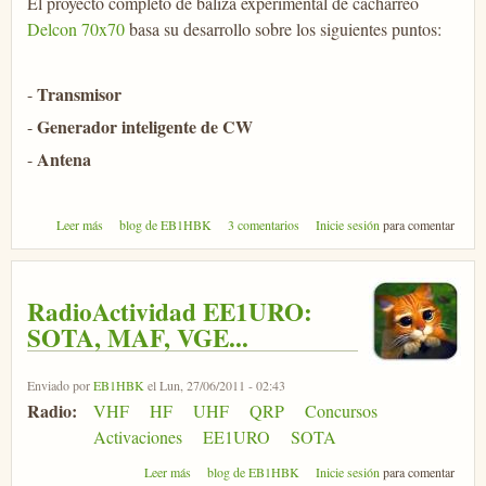
El proyecto completo de baliza experimental de cacharreo
Delcon 70x70
basa su desarrollo sobre los siguientes puntos:
Transmisor
-
Generador inteligente de CW
-
Antena
-
sobre Balizino, baliza de CW sobre Arduino
Leer más
blog de EB1HBK
3 comentarios
Inicie sesión
para comentar
RadioActividad EE1URO:
SOTA, MAF, VGE...
Enviado por
EB1HBK
el Lun, 27/06/2011 - 02:43
Radio:
VHF
HF
UHF
QRP
Concursos
Activaciones
EE1URO
SOTA
sobre RadioActividad EE1URO: SOTA, MAF, VGE...
Leer más
blog de EB1HBK
Inicie sesión
para comentar