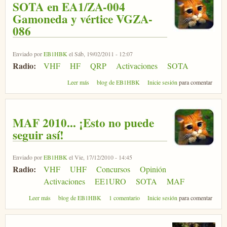
SOTA en EA1/ZA-004
Gamoneda y vértice VGZA-
086
Enviado por
EB1HBK
el Sáb, 19/02/2011 - 12:07
Radio:
VHF
HF
QRP
Activaciones
SOTA
sobre SOTA en EA1/ZA-004 Gamoneda y vértice
Leer más
blog de EB1HBK
Inicie sesión
para comentar
VGZA-086
MAF 2010... ¡Esto no puede
seguir así!
Enviado por
EB1HBK
el Vie, 17/12/2010 - 14:45
Radio:
VHF
UHF
Concursos
Opinión
Activaciones
EE1URO
SOTA
MAF
sobre MAF 2010... ¡Esto no puede seguir así!
Leer más
blog de EB1HBK
1 comentario
Inicie sesión
para comentar