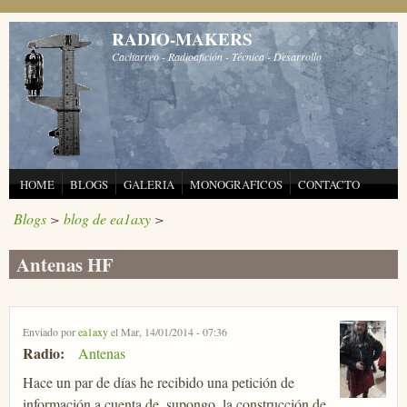
Pasar al contenido principal
RADIO-MAKERS
Cacharreo - Radioafición - Técnica - Desarrollo
HOME
BLOGS
GALERIA
MONOGRAFICOS
CONTACTO
Blogs
>
blog de ea1axy
>
Antenas HF
Enviado por
ea1axy
el Mar, 14/01/2014 - 07:36
Radio:
Antenas
Hace un par de días he recibido una petición de
información a cuenta de, supongo, la construcción de