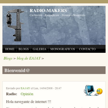
Pasar al contenido principal
RADIO-MAKERS
Cacharreo - Radioafición - Técnica - Desarrollo
HOME
BLOGS
GALERIA
MONOGRAFICOS
CONTACTO
Blogs
>
blog de EA1AY
>
Bienvenid@
Enviado por
EA1AY
el Lun, 14/04/2008 - 20:47
Radio:
Opinión
Hola navegante de internet !!!