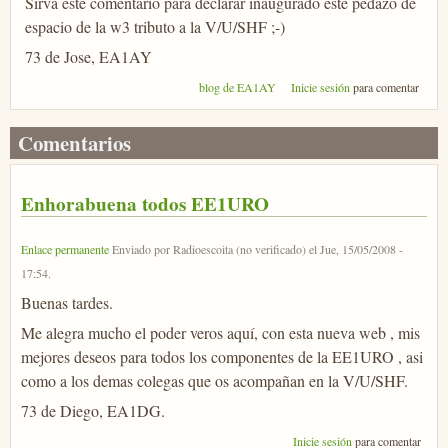
Sirva este comentario para declarar inaugurado este pedazo de
espacio de la w3 tributo a la V/U/SHF ;-)
73 de Jose, EA1AY
blog de EA1AY
Inicie sesión
para comentar
Comentarios
Enhorabuena todos EE1URO
Enlace permanente
Enviado por
Radioescoita (no verificado)
el
Jue, 15/05/2008 -
17:54
.
Buenas tardes.
Me alegra mucho el poder veros aquí, con esta nueva web , mis
mejores deseos para todos los componentes de la EE1URO , asi
como a los demas colegas que os acompañan en la V/U/SHF.
73 de Diego, EA1DG.
Inicie sesión
para comentar