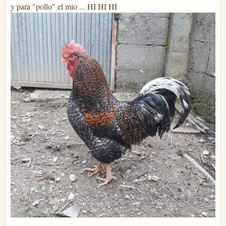
y para "pollo" el mío ... HI HI HI