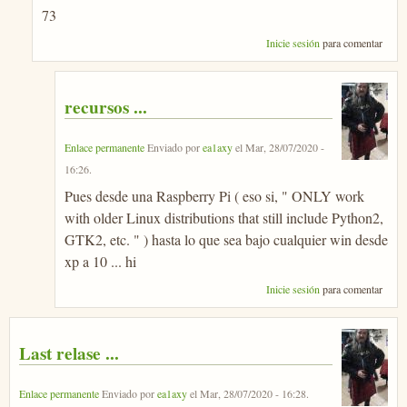
73
Inicie sesión
para comentar
recursos ...
Enlace permanente
Enviado por
ea1axy
el
Mar, 28/07/2020 -
16:26
.
Pues desde una Raspberry Pi ( eso si, " ONLY work
with older Linux distributions that still include Python2,
GTK2, etc. " ) hasta lo que sea bajo cualquier win desde
xp a 10 ... hi
Inicie sesión
para comentar
Last relase ...
Enlace permanente
Enviado por
ea1axy
el
Mar, 28/07/2020 - 16:28
.