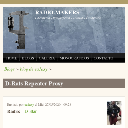
Pasar al contenido principal
RADIO-MAKERS
Cacharreo - Radioafición - Técnica - Desarrollo
HOME
BLOGS
GALERIA
MONOGRAFICOS
CONTACTO
Blogs
>
blog de ea1axy
>
D-Rats Repeater Proxy
Enviado por
ea1axy
el Mié, 27/05/2020 - 09:28
Radio:
D-Star