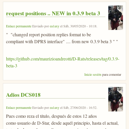
request positions .. NEW in 0.3.9 beta 3
Enlace permanente
Enviado por
ea1axy
el
Sáb, 30/05/2020 - 10:18
.
" "changed report position replies format to be
compliant with DPRS interface" .... from new 0.3.9 beta 3 " "
https://github.com/maurizioandreotti/D-Rats/releases/tag/0.3.9-
beta-3
Inicie sesión
para comentar
Adios DCS018
Enlace permanente
Enviado por
ea1axy
el
Sáb, 27/06/2020 - 16:52
.
Pues como reza el título, después de estos 12 años
como usuario de D-Star, desde aquél principio, hasta el actual,