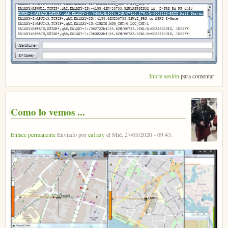
Inicie sesión
para comentar
Como lo vemos ...
Enlace permanente
Enviado por
ea1axy
el
Mié, 27/05/2020 - 09:43
.