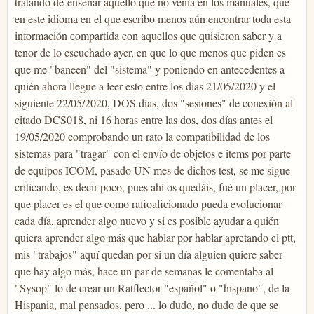
tratando de enseñar aquello que no venía en los manuales, que
en este idioma en el que escribo menos aún encontrar toda esta
información compartida con aquellos que quisieron saber y a
tenor de lo escuchado ayer, en que lo que menos que piden es
que me "baneen" del "sistema" y poniendo en antecedentes a
quién ahora llegue a leer esto entre los días 21/05/2020 y el
siguiente 22/05/2020, DOS días, dos "sesiones" de conexión al
citado DCS018, ni 16 horas entre las dos, dos días antes el
19/05/2020 comprobando un rato la compatibilidad de los
sistemas para "tragar" con el envío de objetos e items por parte
de equipos ICOM, pasado UN mes de dichos test, se me sigue
criticando, es decir poco, pues ahí os quedáis, fué un placer, por
que placer es el que como rafioaficionado pueda evolucionar
cada día, aprender algo nuevo y si es posible ayudar a quién
quiera aprender algo más que hablar por hablar apretando el ptt,
mis "trabajos" aquí quedan por si un día alguien quiere saber
que hay algo más, hace un par de semanas le comentaba al
"Sysop" lo de crear un Ratflector "español" o "hispano", de la
Hispania, mal pensados, pero ... lo dudo, no dudo de que se