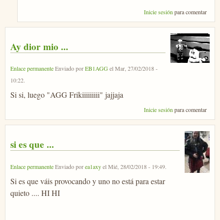
Inicie sesión
para comentar
Ay dior mio ...
Enlace permanente
Enviado por
EB1AGG
el
Mar, 27/02/2018 -
10:22
.
Si si, luego "AGG Frikiiiiiiiii" jajjaja
Inicie sesión
para comentar
si es que ...
Enlace permanente
Enviado por
ea1axy
el
Mié, 28/02/2018 - 19:49
.
Si es que váis provocando y uno no está para estar
quieto .... HI HI