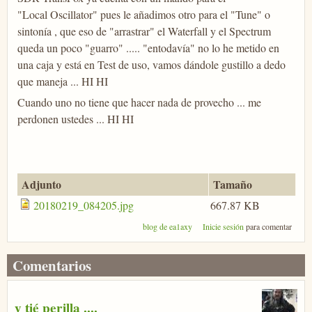
"Local Oscillator" pues le añadimos otro para el "Tune" o
sintonía , que eso de "arrastrar" el Waterfall y el Spectrum
queda un poco "guarro" ..... "entodavía" no lo he metido en
una caja y está en Test de uso, vamos dándole gustillo a dedo
que maneja ... HI HI
Cuando uno no tiene que hacer nada de provecho ... me
perdonen ustedes ... HI HI
Adjunto
Tamaño
20180219_084205.jpg
667.87 KB
blog de ea1axy
Inicie sesión
para comentar
Comentarios
y tié perilla ....