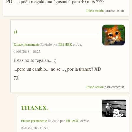
PD .... quién megala una "gusano" para 40 mtrs ????
Inicie sesión
para comentar
;)
Enlace permanente
Enviado por
EB1HBK
el
Jue,
01/03/2018 - 10:25
.
Estas no se regalan... ;)
...pero un cambio... no se... ¿por la titanex? XD
73.
Inicie sesión
para comentar
TITANEX.
Enlace permanente
Enviado por
EB1AGG
el
Vie,
02/03/2018 - 12:53
.