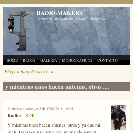
Pasar al contenido principal
RADIO-MAKERS
Cacharreo - Radioafición - Técnica - Desarrollo
HOME
BLOGS
GALERIA
MONOGRAFICOS
CONTACTO
Blogs
>
blog de ea1axy
>
y mientras unos hacen antenas, otros ....
Enviado por
ea1axy
el Sáb, 17/02/2018 - 16:38
Radio:
SDR
Y mientras unos hacen antenas, otros y ya que mi
SDR TransFox ya cuenta con un mando para el