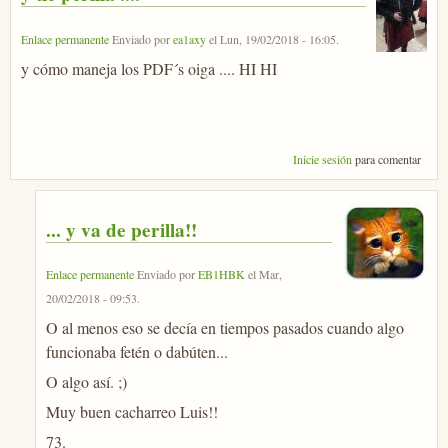
Enlace permanente
Enviado por
ea1axy
el
Lun, 19/02/2018 - 16:05
.
y cómo maneja los PDF´s oiga .... HI HI
Inicie sesión
para comentar
... y va de perilla!!
Enlace permanente
Enviado por
EB1HBK
el
Mar,
20/02/2018 - 09:53
.
O al menos eso se decía en tiempos pasados cuando algo
funcionaba fetén o dabúten...
O algo así. ;)
Muy buen cacharreo Luis!!
73.