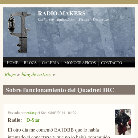
Pasar al contenido principal
RADIO-MAKERS
Cacharreo - Radioafición - Técnica - Desarrollo
HOME
BLOGS
GALERIA
MONOGRAFICOS
CONTACTO
Blogs
>
blog de ea1axy
>
Sobre funcionamiento del Quadnet IRC
Enviado por
ea1axy
el Sáb, 08/03/2014 - 04:29
Radio:
D-Star
El otro día me comentó EA1DBB que lo había
intentado el conectarse y que no lo había conseguido.