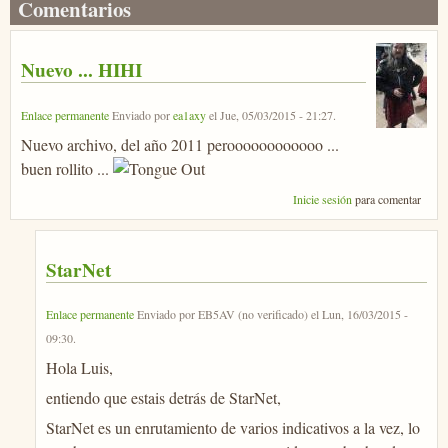
Comentarios
Nuevo ... HIHI
Enlace permanente
Enviado por
ea1axy
el
Jue, 05/03/2015 - 21:27
.
Nuevo archivo, del año 2011 peroooooooooooo ...
buen rollito ...
Inicie sesión
para comentar
StarNet
Enlace permanente
Enviado por
EB5AV (no verificado)
el
Lun, 16/03/2015 -
09:30
.
Hola Luis,
entiendo que estais detrás de StarNet,
StarNet es un enrutamiento de varios indicativos a la vez, lo