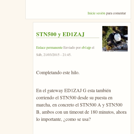
Inicie sesión
para comentar
STN500 y ED1ZAJ
Enlace permanente
Enviado por
eb1ajp
el
Sáb, 21/03/2015 - 21:45
.
Completando este hilo.
En el gateway ED1ZAJ G esta también
corriendo el STN500 desde su puesta en
marcha, en concreto el STN500 A y STN500
B, ambos con un timeout de 180 minutos, ahora
lo importante, ¿como se usa?