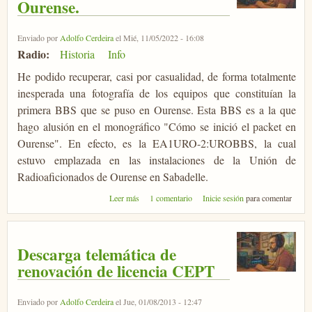
Ourense.
Enviado por
Adolfo Cerdeira
el Mié, 11/05/2022 - 16:08
Radio:
Historia
Info
He podido recuperar, casi por casualidad, de forma totalmente
inesperada una fotografía de los equipos que constituían la
primera BBS que se puso en Ourense. Esta BBS es a la que
hago alusión en el monográfico "Cómo se inició el packet en
Ourense". En efecto, es la EA1URO-2:UROBBS, la cual
estuvo emplazada en las instalaciones de la Unión de
Radioaficionados de Ourense en Sabadelle.
sobre La primera BBS de Packet en Ourense.
Leer más
1 comentario
Inicie sesión
para comentar
Descarga telemática de
renovación de licencia CEPT
Enviado por
Adolfo Cerdeira
el Jue, 01/08/2013 - 12:47