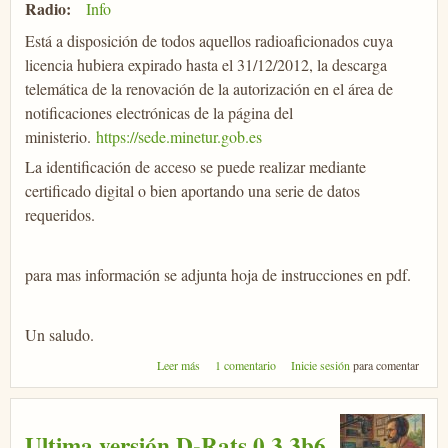
Radio:
Info
Está a disposición de todos aquellos radioaficionados cuya
licencia hubiera expirado hasta el 31/12/2012, la descarga
telemática de la renovación de la autorización en el área de
notificaciones electrónicas de la página del
ministerio.
https://sede.minetur.gob.es
La identificación de acceso se puede realizar mediante
certificado digital o bien aportando una serie de datos
requeridos.
para mas información se adjunta hoja de instrucciones en pdf.
Un saludo.
sobre Descarga telemática de renovación de
Leer más
1 comentario
Inicie sesión
para comentar
licencia CEPT
Ultima versión D-Rats 0.3.3b6