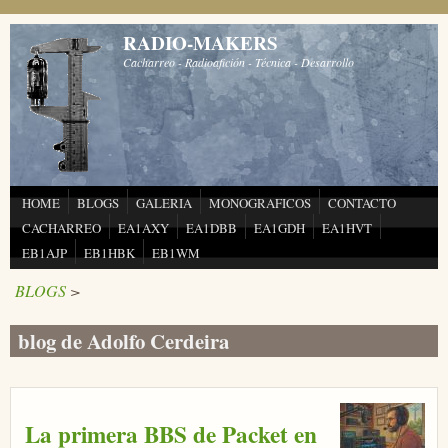
Pasar al contenido principal
RADIO-MAKERS
Cacharreo - Radioafición - Técnica - Desarrollo
HOME
BLOGS
GALERIA
MONOGRAFICOS
CONTACTO
CACHARREO
EA1AXY
EA1DBB
EA1GDH
EA1HVT
EB1AJP
EB1HBK
EB1WM
BLOGS
>
blog de Adolfo Cerdeira
La primera BBS de Packet en