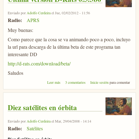
Enviado por
Adolfo Cerdeira
el Jue, 02/02/2012 - 11:56
Radio:
APRS
Muy buenas:
Como parece que la cosa se va animando poco a poco, incluyo
la url para descarga de la última beta de este programa tan
interesante DD
http://d-rats.com/download/beta/
Saludos
sobre Ultima versión D-Rats 0.3.3b6
Leer más
3 comentarios
Inicie sesión
para comentar
Diez satélites en órbita
Enviado por
Adolfo Cerdeira
el Mar, 29/04/2008 - 14:14
Radio:
Satélites