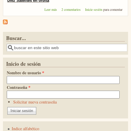
Diez Satélites en órbita
sobre Diez satélites en órbita
Leer más
2 comentarios
Inicie sesión
para comentar
Buscar...
Buscar
Inicio de sesión
Nombre de usuario
*
Contraseña
*
Solicitar nueva contraseña
Indice alfabético