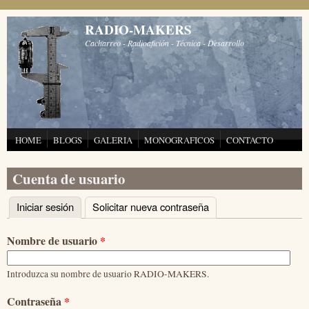
Pasar al contenido principal
RADIO-MAKERS
Cacharreo - Radioafición - Técnica - Desarrollo
HOME
BLOGS
GALERIA
MONOGRAFICOS
CONTACTO
Cuenta de usuario
Iniciar sesión
(solapa activa)
Solicitar nueva contraseña
Solapas principales
Nombre de usuario
*
Introduzca su nombre de usuario RADIO-MAKERS.
Contraseña
*