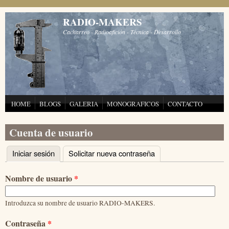
Pasar al contenido principal
RADIO-MAKERS
Cacharreo - Radioafición - Técnica - Desarrollo
HOME
BLOGS
GALERIA
MONOGRAFICOS
CONTACTO
Cuenta de usuario
Iniciar sesión
(solapa activa)
Solicitar nueva contraseña
Solapas principales
Nombre de usuario
*
Introduzca su nombre de usuario RADIO-MAKERS.
Contraseña
*