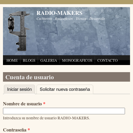
Pasar al contenido principal
RADIO-MAKERS
Cacharreo - Radioafición - Técnica - Desarrollo
HOME
BLOGS
GALERIA
MONOGRAFICOS
CONTACTO
Cuenta de usuario
Iniciar sesión
(solapa activa)
Solicitar nueva contraseña
Solapas principales
Nombre de usuario
*
Introduzca su nombre de usuario RADIO-MAKERS.
Contraseña
*