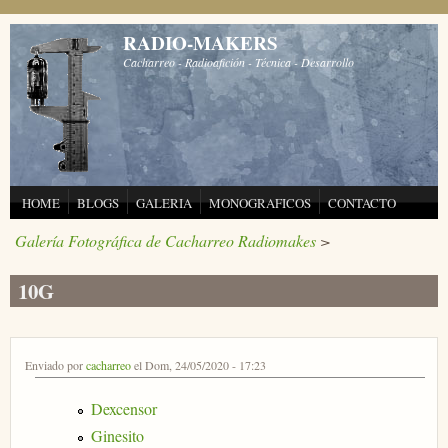
Pasar al contenido principal
RADIO-MAKERS
Cacharreo - Radioafición - Técnica - Desarrollo
HOME
BLOGS
GALERIA
MONOGRAFICOS
CONTACTO
Galería Fotográfica de Cacharreo Radiomakes
>
10G
Enviado por
cacharreo
el Dom, 24/05/2020 - 17:23
Dexcensor
Ginesito