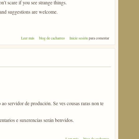
t scare if you see strange things.
 and suggestions are welcome.
sobre We are working
Leer más
blog de cacharreo
Inicie sesión
para comentar
o servidor de produción. Se ves cousas raras non te
ntarios e suxerencias serán benvidos.
sobre Estamos de obras
Leer más
blog de cacharreo