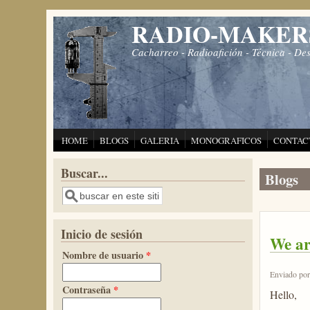
Pasar al contenido principal
RADIO-MAKER
Cacharreo - Radioafición - Técnica - De
HOME
BLOGS
GALERIA
MONOGRAFICOS
CONTAC
Buscar...
Blogs
Buscar
Inicio de sesión
We ar
Nombre de usuario
*
Enviado po
Contraseña
*
Hello,