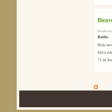
Bien
Enviado po
Radio:
Hola nave
Sirva est
73 de J
Página