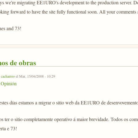
s we're migrating EE1URO's development to the production server. Don'
king forward to have the site fully functional soon. All your comments
hes and 73!
os de obras
r
cacharreo
el Mar, 15/04/2008 - 10:29
Opinión
estes días estamos a migrar o sitio web da EE1URO de desenvovemento a
 ter o sitio completamente operativo á maior brevidade. Todos os come
rta e 73!