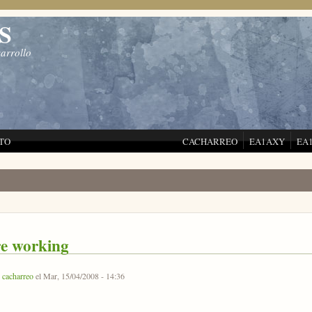
S
sarrollo
TO
CACHARREO
EA1AXY
EA
e working
r
cacharreo
el Mar, 15/04/2008 - 14:36