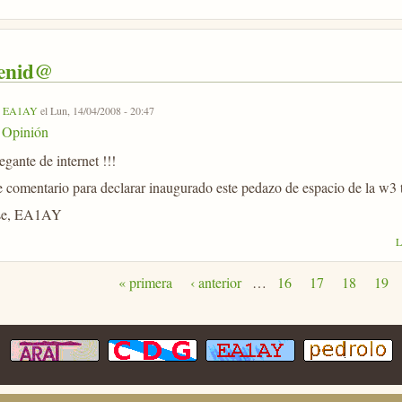
venid@
r
EA1AY
el Lun, 14/04/2008 - 20:47
Opinión
gante de internet !!!
e comentario para declarar inaugurado este pedazo de espacio de la w3 
ose, EA1AY
L
« primera
‹ anterior
…
16
17
18
19
s