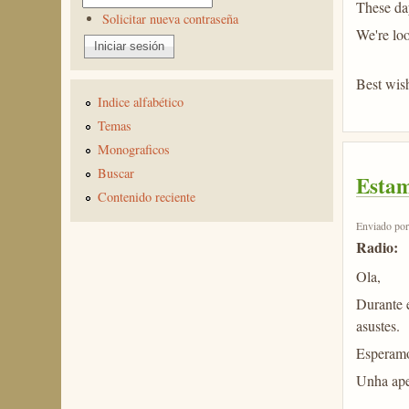
These day
Solicitar nueva contraseña
We're loo
Best wis
Indice alfabético
Temas
Monograficos
Buscar
Estam
Contenido reciente
Enviado po
Radio:
Ola,
Durante 
asustes.
Esperamos
Unha ape