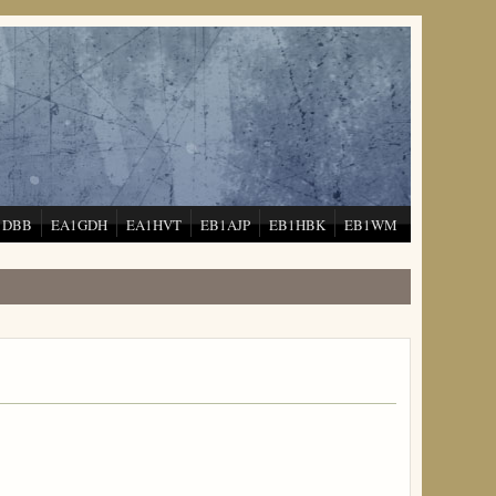
1DBB
EA1GDH
EA1HVT
EB1AJP
EB1HBK
EB1WM