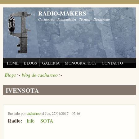
Pasar al contenido principal
RADIO-MAKERS
Cacharreo - Radioafición - Técnica - Desarrollo
HOME
BLOGS
GALERIA
MONOGRAFICOS
CONTACTO
Blogs
>
blog de cacharreo
>
IVENSOTA
Enviado por
cacharreo
el Jue, 27/04/2017 - 07:46
Radio:
Info
SOTA